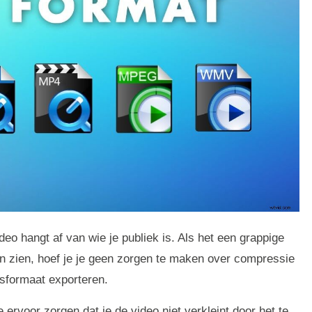
deo hangt af van wie je publiek is. Als het een grappige
ten zien, hoef je je geen zorgen te maken over compressie
dsformaat exporteren.
e ervoor zorgen dat je de video niet verkleint door het te