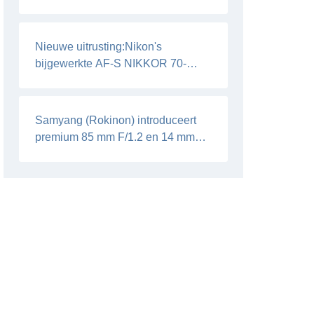
aan
Nieuwe uitrusting:Nikon's
bijgewerkte AF-S NIKKOR 70-
200mm f/2.8E FL ED VR-zoomlens
Samyang (Rokinon) introduceert
premium 85 mm F/1.2 en 14 mm
F/2.4 Prime-lenzen