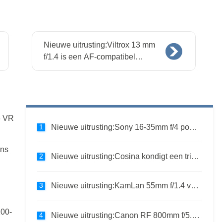
Nieuwe uitrusting:Viltrox 13 mm
f/1.4 is een AF-compatibel
prime-objectief met snel
diafragma voor X-mount
6 VR
Nieuwe uitrusting:Sony 16-35mm f/4 powerzoom voor full-frame E-mount
ens
Nieuwe uitrusting:Cosina kondigt een trio prime-lenzen aan voor Nikon Z-mount, één voor Fujifilm X-mount
Nieuwe uitrusting:KamLan 55mm f/1.4 voor Canon RF, Nikon Z, Sony E-mounts
100-
Nieuwe uitrusting:Canon RF 800mm f/5.6L en 1200mm f/8L voor full-frame systeemcamera's