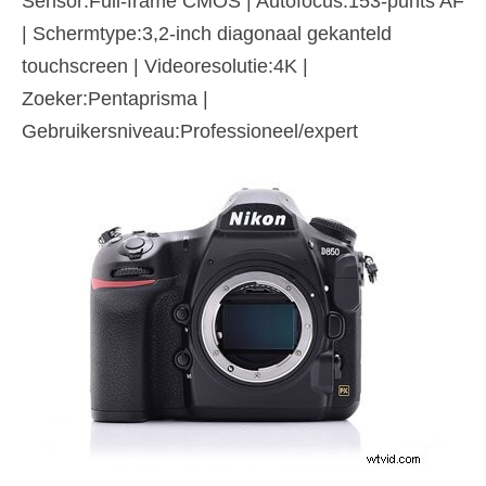
Sensor:Full-frame CMOS | Autofocus:153-punts AF
| Schermtype:3,2-inch diagonaal gekanteld
touchscreen | Videoresolutie:4K |
Zoeker:Pentaprisma |
Gebruikersniveau:Professioneel/expert