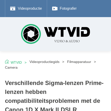
Videoproductie
Fotografietips
Adobe P
Videoproductiegids
Filmapparatuur
WTVID
Camera
Verschillende Sigma-lenzen Prime-
lenzen hebben
compatibiliteitsproblemen met de
Canon 1D X Mark II DSLR