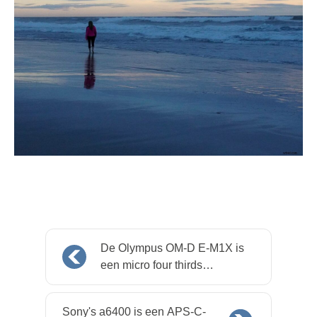
De Olympus OM-D E-M1X is
een micro four thirds
mirrorless gericht op
sportfotografen
Sony's a6400 is een APS-C-